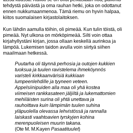
tehdystä päivästä ja oma rauhan hetki, joka on odottanut
ennen nukkumaanmenoa. Tämä riemu on hyvin halpaa,
kiitos suomalaisen kirjastolaitoksen.
Kun lähdin aamulla töihin, oli pimeää. Kun tulin töistä, oli
pimeää. Nyt ulkona on mörköpimeää. Silti voin ottaa
kirjahyllystäni kirjan, jossa ollaan keskellä aurinkoa ja
lämpöä. Lukemisen taidon avulla voin siirtyä siihen
maailmaan hetkessä.
Puutarha oli täynnä perhosia ja outojen kukkien
tuoksua ja tuulen ravistelema ihmeköynnös
varisteli kirkkaanvärisiä kukkiaan
lumpeenlehdille ja tyyneen veteen.
Appelsiinipuiden alla maa oli yhä kostea
viimeisen rankkasateen jäljiltä ja lukemattomien
mehiläisten surina oli yhtä unettava ja
rauhoittava kuin lämpimän tuulen suhina
yläpuolella olevassa lehvistössä ja rannalla
laiskasti vaahtoavien tyrskyjen kohina
merenpuoleisen muurin takana.
(Ote M. M.Kayen
Pasaatituulet
)