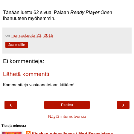
Tänään luettu 62 sivua. Palaan
Ready Player One
n
ihanuuteen myöhemmin.
on
marraskuuta 23, 2015
Jaa muille
Ei kommentteja:
Lähetä kommentti
Kommentteja vastaanotetaan kiittäen!
‹
›
Etusivu
Näytä internetversio
Tietoja minusta
Kirjakko ruispellossa / Mari Saavalainen