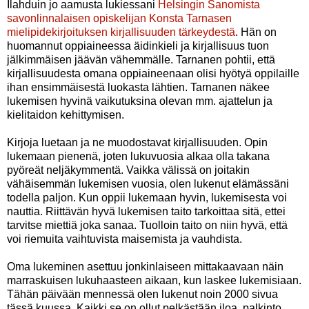
Ilahduin jo aamusta lukiessani
Helsingin Sanomista
savonlinnalaisen opiskelijan Konsta Tarnasen
mielipidekirjoituksen kirjallisuuden tärkeydestä
. Hän on
huomannut oppiaineessa äidinkieli ja kirjallisuus tuon
jälkimmäisen jäävän vähemmälle. Tarnanen pohtii, että
kirjallisuudesta omana oppiaineenaan olisi hyötyä oppilaille
ihan ensimmäisestä luokasta lähtien. Tarnanen näkee
lukemisen hyvinä vaikutuksina olevan mm. ajattelun ja
kielitaidon kehittymisen.
Kirjoja luetaan ja ne muodostavat kirjallisuuden. Opin
lukemaan pienenä, joten lukuvuosia alkaa olla takana
pyöreät neljäkymmentä. Vaikka välissä on joitakin
vähäisemmän lukemisen vuosia, olen lukenut elämässäni
todella paljon. Kun oppii lukemaan hyvin, lukemisesta voi
nauttia. Riittävän hyvä lukemisen taito tarkoittaa sitä, ettei
tarvitse miettiä joka sanaa. Tuolloin taito on niin hyvä, että
voi riemuita vaihtuvista maisemista ja vauhdista.
Oma lukeminen asettuu jonkinlaiseen mittakaavaan näin
marraskuisen lukuhaasteen aikaan, kun laskee lukemisiaan.
Tähän päivään mennessä olen lukenut noin 2000 sivua
tässä kuussa. Kaikki se on ollut pelkästään iloa, palkinto